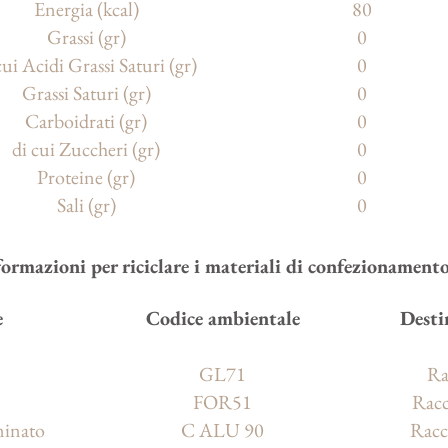
Energia (kcal)
80
Grassi (gr)
0
cui Acidi Grassi Saturi (gr)
0
Grassi Saturi (gr)
0
Carboidrati (gr)
0
di cui Zuccheri (gr)
0
Proteine (gr)
0
Sali (gr)
0
formazioni per riciclare i materiali di confezionament
e
Codice ambientale
Desti
GL71
Ra
FOR51
Racc
minato
C ALU 90
Racc