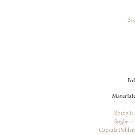
di 
In
Material
Bottiglia
Sughero
Capsula Polila